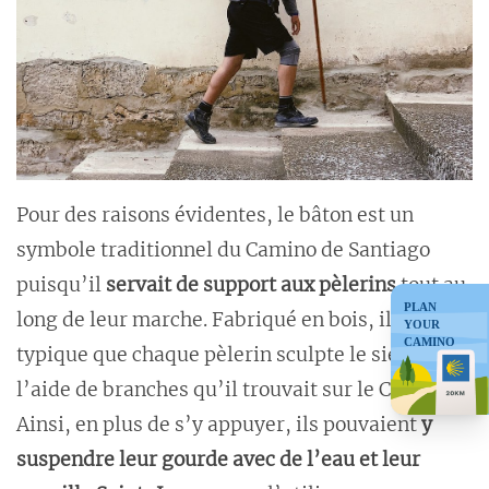
Pour des raisons évidentes, le bâton est un
symbole traditionnel du Camino de Santiago
puisqu’il
servait de support aux pèlerins
tout au
PLAN
long de leur marche. Fabriqué en bois, il était
YOUR
CAMINO
typique que chaque pèlerin sculpte le sien à
l’aide de branches qu’il trouvait sur le Camino.
Ainsi, en plus de s’y appuyer, ils pouvaient
y
suspendre leur gourde avec de l’eau et leur