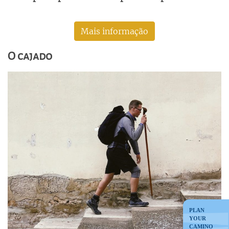
Mais informação
O cajado
PLAN
YOUR
CAMINO