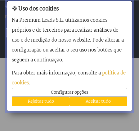
© Premium Leads •
Aviso Legal
|
Política de Privacidade
|
🍪 Uso dos cookies
Política de Cookies
Na Premium Leads S.L. utilizamos cookies
próprios e de terceiros para realizar análises de
uso e de medição do nosso website. Pode alterar a
configuração ou aceitar o seu uso nos botões que
seguem a continuação.
Para obter máis informação, consulte a
política de
cookies
.
Configurar opções
Rejeitar tudo
Aceitar tudo