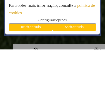
Para obter máis informação, consulte a
política de
cookies
.
Configurar opções
Rejeitar tudo
Aceitar tudo
Distância
20,4 Km
Dificuldade
Baixa
Roncesvalles - Zubiri
Etapa 2