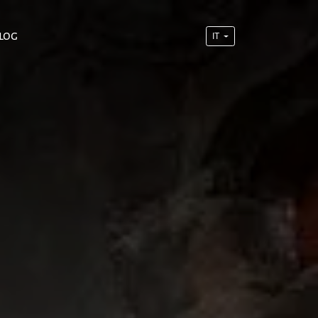
log
IT