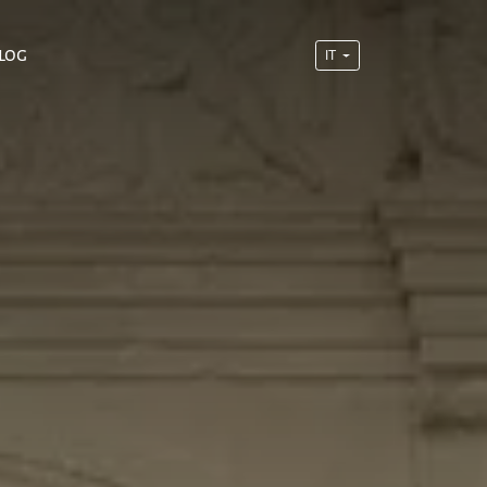
log
IT